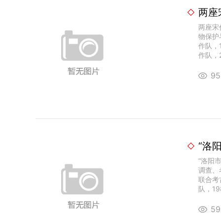
两座
两座宋
物保护
作队，
作队，20
9
“洛
“洛阳
调查、
联合考
队，19
5