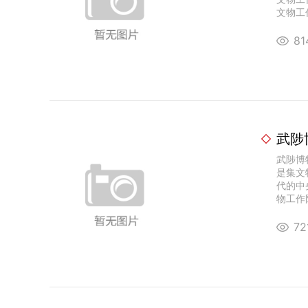
文物工作
8
武陟
武陟博
是集文
代的中
物工作队
7