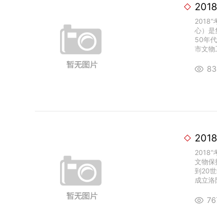
20
201
心）是
50年
市文物工
8
201
文物保
到20
成立洛阳
7