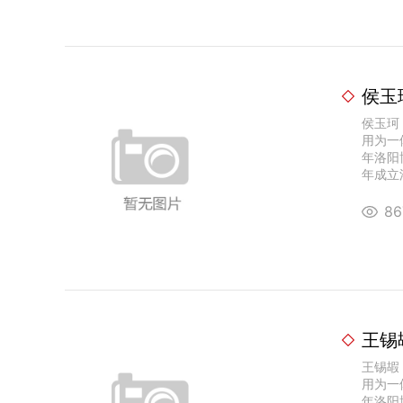
侯玉
侯玉珂
用为一
年洛阳
年成立洛
8
王锡
王锡嘏
用为一
年洛阳