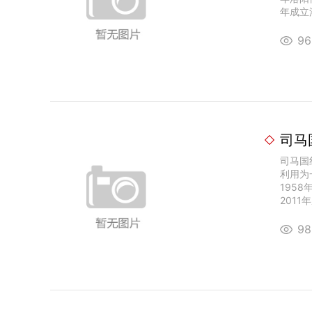
年成立洛
9
司马
司马国
利用为
195
2011年
9