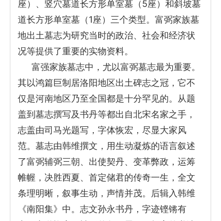
座）、竖穴墓道长方形单室墓（5座）和斜坡墓
道长方形单室墓（1座）三个类型。富弼家族墓
地出土墓志为研究当时的政治、社会和经济状
况等提供了重要的实物资料。
富强家族墓志中，尤以富弼墓志最为重要。
其以鸿篇巨制居洛阳地区出土碑志之冠，它不
仅是河南地区乃至全国都是十分罕见的。从题
盖到墓志撰写及书丹等都出自北宋名家之手，
志盖由司马光题写，字体恢宏，尽显大家风
范。墓志由韩维撰文，用生动凝炼的语言叙述
了富弼辅弼三朝、出使契丹、变革弊政，运筹
帷幄，决胜西夏、首定储君的传奇一生，全文
条理明晰，叙事生动，声情并茂。后辑入韩维
《南阳集》中。志文孙永书丹，字迹铿锵有