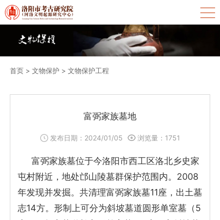
首页
>
文物保护
>
文物保护工程
富弼家族墓地
发布日期：2024/01/05
浏览量：
1751
富弼家族墓位于今洛阳市西工区洛北乡史家
屯村附近，地处邙山陵墓群保护范围内。2008
年发现并发掘。共清理富弼家族墓11座，出土墓
志14方。形制上可分为斜坡墓道圆形单室墓（5