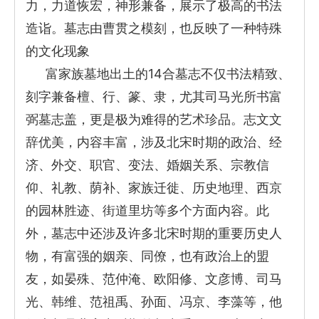
力，力道恢宏，神形兼备，展示了极高的书法
造诣。墓志由曹贯之模刻，也反映了一种特殊
的文化现象
富家族墓地出土的14合墓志不仅书法精致、
刻字兼备檀、行、篆、隶，尤其司马光所书富
弼墓志盖，更是极为难得的艺术珍品。志文文
辞优美，内容丰富，涉及北宋时期的政治、经
济、外交、职官、变法、婚姻关系、宗教信
仰、礼教、荫补、家族迁徙、历史地理、西京
的园林胜迹、街道里坊等多个方面内容。此
外，墓志中还涉及许多北宋时期的重要历史人
物，有富强的姻亲、同僚，也有政治上的盟
友，如晏殊、范仲淹、欧阳修、文彦博、司马
光、韩维、范祖禹、孙面、冯京、李藻等，他